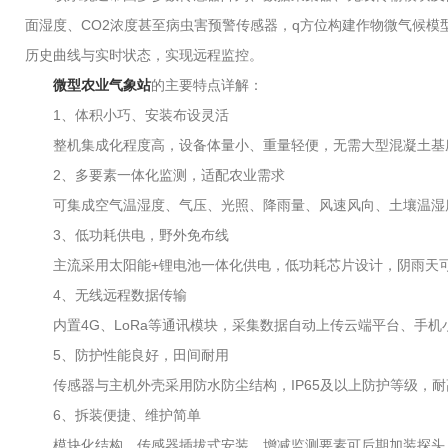
面湿度、CO2浓度甚至病虫害预警传感器，q方位构建作物微气候模型。
历史曲线与实时状态，实现远程监控。
微型农业气象站
的主要特点详解：
1、体积小巧、安装布设灵活
整机集成化程度高，设备体量小、重量轻便，无需大型混凝土基座
2、多要素一体化监测，适配农业需求
可集成空气温湿度、气压、光照、降雨量、风速风向、土壤温湿度
3、低功耗供电，野外免布线
主流采用太阳能+锂电池一体化供电，低功耗芯片设计，阴雨天可
4、无线远程数据传输
内置4G、LoRa等通讯模块，采集数据自动上传云端平台、手机
5、防护性能良好，田间耐用
传感器与主机外壳采用防水防尘结构，IP65及以上防护等级，耐
6、拆装便捷、维护简单
模块化结构，传感器插拔式安装，增减监测要素可后期加装探头；