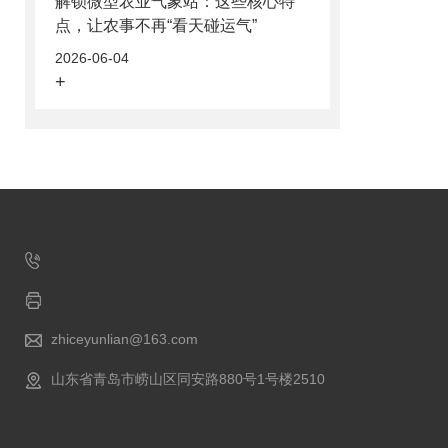
解锁微型农业气象站：这些核心特
点，让农事不再“看天碰运气”
2026-06-04
+
zhiceyunlian@163.com
山东省青岛市崂山区同安路880号1号楼2510