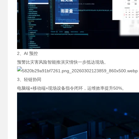
2、AI 预控
预警比灾害风险智能推演灾情快一步抵达现场。
3、轻链协同
电脑端+移动端+现场设备指令闭环，运维效率提升50%。