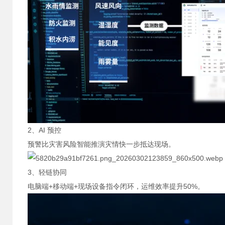
2、AI 预控
预警比灾害风险智能推演灾情快一步抵达现场。
3、轻链协同
电脑端+移动端+现场设备指令闭环，运维效率提升50%。